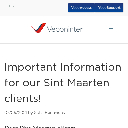
EN
Veco
Access
Veco
Support
English
Español
Português
Important Information
for our Sint Maarten
clients!
07/05/2021 by Sofía Benavides