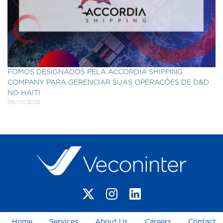
FOMOS DESIGNADOS PELA ACCORDIA SHIPPING
COMPANY PARA GERENCIAR SUAS OPERAÇÕES DE D&D
NO HAITI
06/01/2026
Home
Services
About Us
Careers
Contact