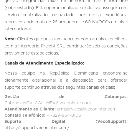
gestão integral das taxas de demora no cais e fora dele
(sobreestadia). Esta operacionalidade exclusiva assegura um
serviço centralizado, respaldado por nossa experiência
representando mais de 26 armadores e 60 NVOCCs em nivel
internacional.
Nota:
Clientes que possuam acordos contratuais específicos
com a Interworld Freight SRL continuarão sob as condições
previamente estabelecidas.
Canais de Atendimento Especializado:
Nossa equipe na República Dominicana encontra-se
plenamente operacional e à disposição para oferecer
suporte contínuo através dos seguintes canais oficiais:
Gestão de Cobranças:
CobranzasCA_COL_MEX@veconinter.com
Atendimento ao Cliente:
crmservices@veconinter.com
Contato Telefônico:
+1-829-954-8106
Suporte Digital (VecoSupport):
https://support.veconinter.com/