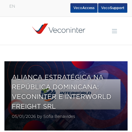
EN
Veco
Access
Veco
Support
English
Español
Português
ALIANÇA ESTRATÉGICA NA
REPÚBLICA DOMINICANA:
VECONINTER E INTERWORLD
FREIGHT SRL
05/01/2026 by Sofía Benavides